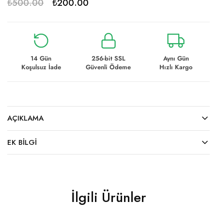
₺
500.00
₺
200.00
14 Gün
256-bit SSL
Aynı Gün
Koşulsuz İade
Güvenli Ödeme
Hızlı Kargo
AÇIKLAMA
EK BILGI
İlgili Ürünler