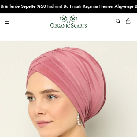
lerde Sepette %50 İndirim! Bu Fırsatı Kaçrıma Hemen Alışverişe Başla
Organikscarf