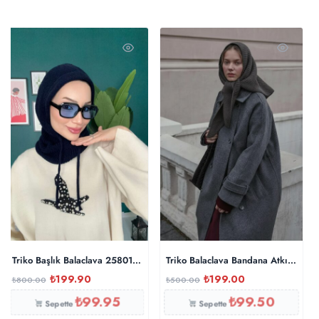
Triko Başlık Balaclava 25801 – Lacivert
Triko Balaclava Bandana Atkı – Antr
₺
199.90
₺
199.00
₺
800.00
₺
500.00
₺
99.95
₺
99.50
Sepette
Sepette