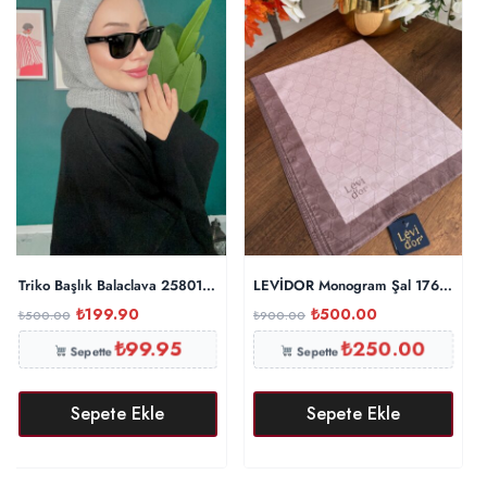
Triko Başlık Balaclava 25801 – Gri
LEVİDOR Monogram Şal 17657 – Toz
₺
199.90
₺
500.00
₺
500.00
₺
900.00
₺
99.95
₺
250.00
Sepette
Sepette
Sepete Ekle
Sepete Ekle