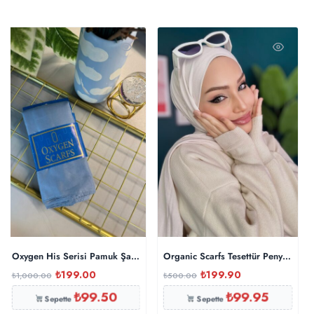
Oxygen His Serisi Pamuk Şal- Okyanus Mavi
Organic Scarfs Tesettür Penye Şal H
₺
199.00
₺
199.90
₺
1,000.00
₺
500.00
₺
99.50
₺
99.95
Sepette
Sepette