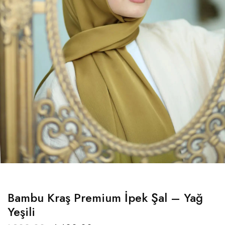
Bambu Kraş Premium İpek Şal – Yağ
Yeşili