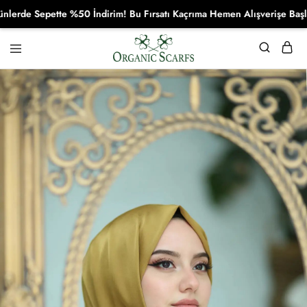
e Sepette %50 İndirim! Bu Fırsatı Kaçrıma Hemen Alışverişe Başla!
Organikscarf