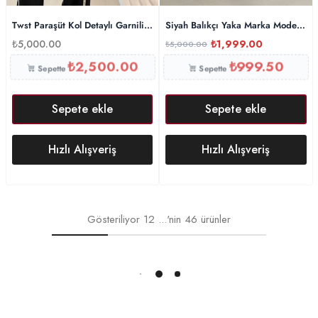
Twst Paraşüt Kol Detaylı Garnili İkili Takım- Siyah
Siyah Balıkçı Yaka Marka Model Mo
₺
5,000.00
₺
1,999.00
₺
5,000.00
₺
2,500.00
₺
999.50
Sepette
Sepette
Sepete ekle
Sepete ekle
Hızlı Alışveriş
Hızlı Alışveriş
Gösteriliyor
12
...'nin
46
ürünler
Daha Fazlasını Yükle