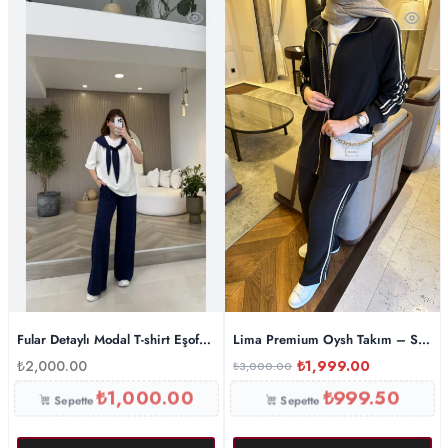
Fular Detaylı Modal T-shirt Eşofman Takım – Lacivert
Lima Premium Oysh Takım – Siyah
₺
2,000.00
₺
1,999.00
₺
3,000.00
₺
1,000.00
₺
999.50
Sepette
Sepette