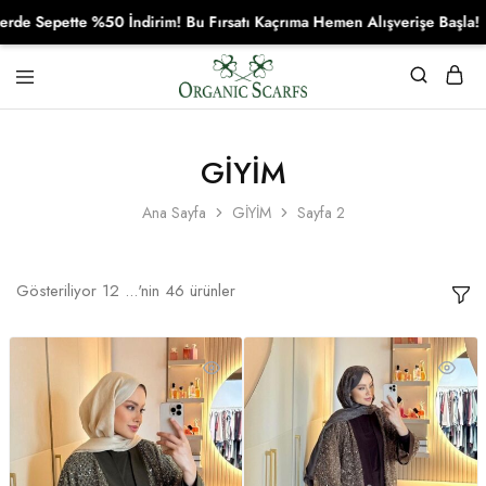
tte %50 İndirim! Bu Fırsatı Kaçrıma Hemen Alışverişe Başla!
Organikscarf
GİYİM
Ana Sayfa
GİYİM
Sayfa 2
Gösteriliyor
12
...'nin
46
ürünler