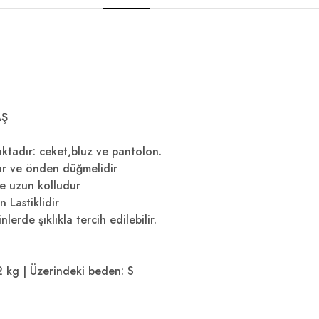
AŞ
ktadır: ceket,bluz ve pantolon.
ır ve önden düğmelidir
 ve uzun kolludur
 Lastiklidir
erde şıklıkla tercih edilebilir.
2 kg | Üzerindeki beden: S