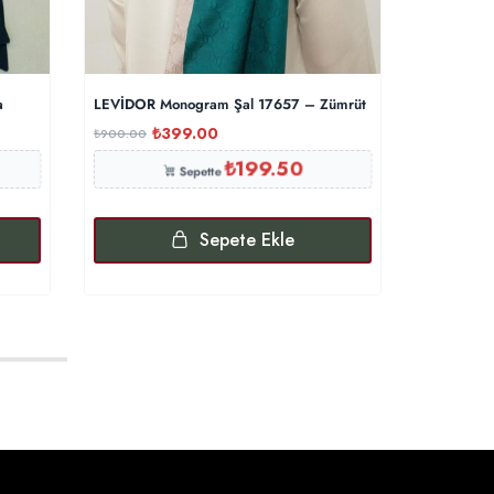
a
LEVİDOR Monogram Şal 17657 – Zümrüt
G Desen P
₺
399.00
₺
₺
900.00
₺
350.00
₺
199.50
Sepette
Sepete Ekle