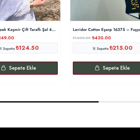
İpek Kaşmir Çift Taraflı Şal 440344- Gümüş Gri
Levidor Cotton Eşarp 16375 – Fuşy
249.00
₺
430.00
₺
1,000.00
₺
124.50
₺
215.00
Sepette
Sepette
Sepete Ekle
Sepete Ekle