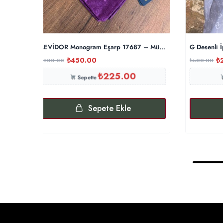
LEVİDOR Monogram Eşarp 17687 – Mürdüm
G Desenli 
₺
450.00
₺
₺
900.00
₺
500.00
₺
225.00
Sepette
Sepete Ekle