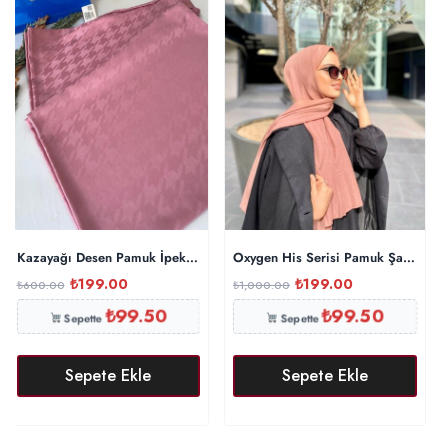
Kazayağı Desen Pamuk İpeksi Şal 44895 – Pamuk Şekeri
Oxygen His Serisi Pamuk Şal – İnci
₺
199.00
₺
199.00
₺
600.00
₺
1,000.00
₺
99.50
₺
99.50
Sepette
Sepette
Sepete Ekle
Sepete Ekle