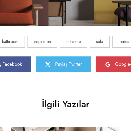
bathroom
inspiration
machine
sofa
trends
ş Facebook
Paylaş Twitter
Google+
İlgili Yazılar