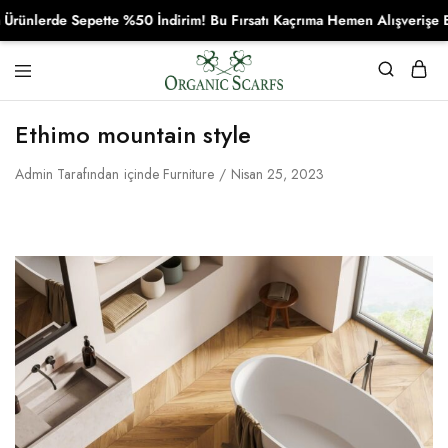
lerde Sepette %50 İndirim! Bu Fırsatı Kaçrıma Hemen Alışverişe Başl
Organikscarf
Ethimo mountain style
Admin
Tarafından
içinde
Furniture
Nisan 25, 2023