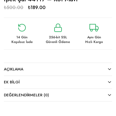
₺
500.00
₺
189.00
14 Gün
256-bit SSL
Aynı Gün
Koşulsuz İade
Güvenli Ödeme
Hızlı Kargo
AÇIKLAMA
EK BILGI
DEĞERLENDIRMELER (0)