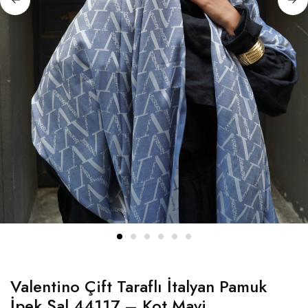
Valentino Çift Taraflı İtalyan Pamuk
İpek Şal 44117 – Kot Mavi