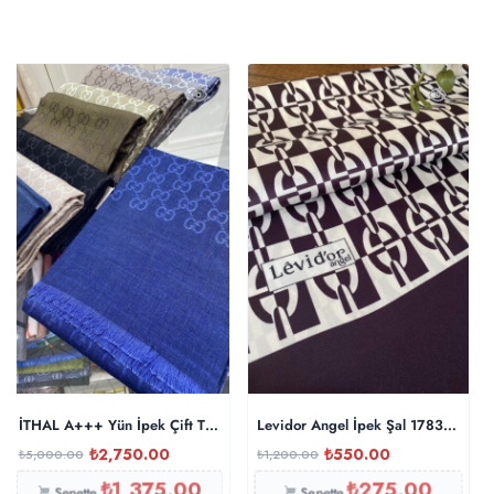
İTHAL A+++ Yün İpek Çift Taraflı Marka Şal – Saks
Levidor Angel İpek Şal 17834 – Pat
₺
2,750.00
₺
550.00
₺
5,000.00
₺
1,200.00
₺
1,375.00
₺
275.00
Sepette
Sepette