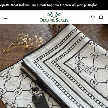
e %50 İndirim! Bu Fırsatı Kaçrıma Hemen Alışverişe Başla!
Organikscarf