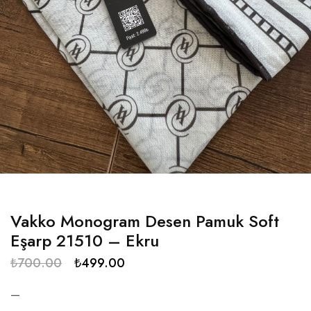
Vakko Monogram Desen Pamuk Soft
Eşarp 21510 – Ekru
₺
700.00
₺
499.00
—