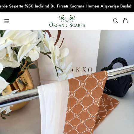
epette %50 İndirim! Bu Fırsatı Kaçrıma Hemen Alışverişe Başla!
Organikscarf