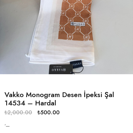
Vakko Monogram Desen İpeksi Şal
14534 – Hardal
₺
2,000.00
₺
500.00
‘—