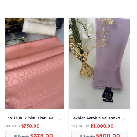
LEVİDOR Dublin Jakarlı Şal 17886 – Japon Kirazı
Levidor Aerobin Şal 16625 – Lila
₺
750.00
₺
1,000.00
₺
800.00
₺
2,000.00
₺
375.00
₺
500.00
Sepette
Sepette