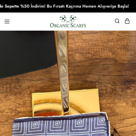
tte %50 İndirim! Bu Fırsatı Kaçrıma Hemen Alışverişe Başla!
Organikscarf