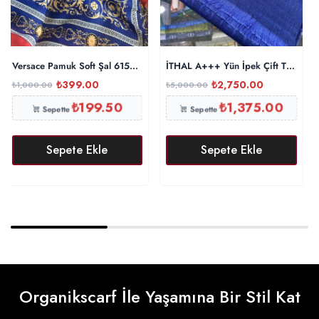
Versace Pamuk Soft Şal 61535 – Kırmızı
İTHAL A+++ Yün İpek Çift Taraflı M
₺
399.00
₺
2,750.00
₺
1,000.00
₺
5,000.00
₺
199.50
₺
1,375.00
Sepette
Sepette
Sepete Ekle
Sepete Ekle
Organikscarf İle Yaşamına Bir Stil Kat