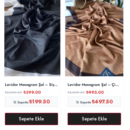
Levidor Monogram Şal – Siyah
Levidor Monogram Şal – Çikolata
₺
399.00
₺
995.00
₺
2,000.00
₺
2,000.00
₺
199.50
₺
497.50
Sepette
Sepette
Sepete Ekle
Sepete Ekle