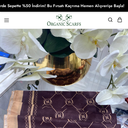
pette %50 İndirim! Bu Fırsatı Kaçrıma Hemen Alışverişe Başla!
Organikscarf