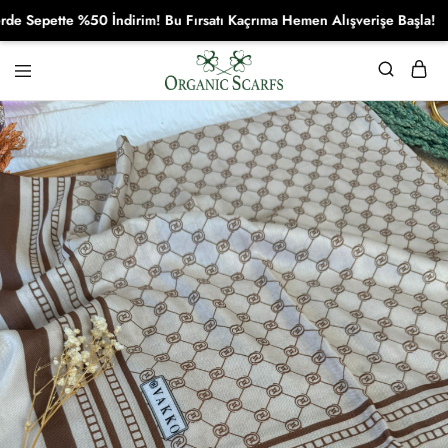
epette %50 İndirim! Bu Fırsatı Kaçrıma Hemen Alışverişe Başla!
Organikscarf