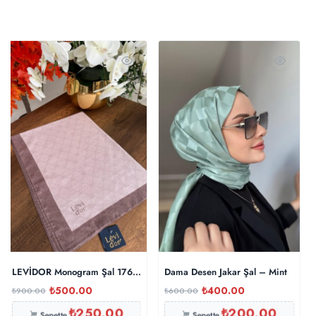
LEVİDOR Monogram Şal 17657 – Tozlu Eflatun
Dama Desen Jakar Şal – Mint
₺
500.00
₺
400.00
₺
900.00
₺
600.00
₺
250.00
₺
200.00
Sepette
Sepette