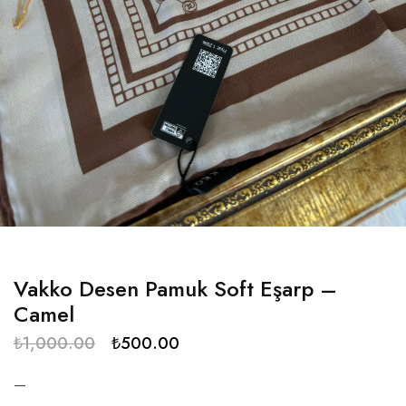
Vakko Desen Pamuk Soft Eşarp –
Camel
₺
1,000.00
₺
500.00
—