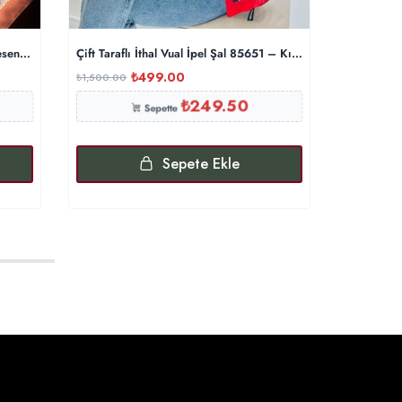
Desen Vual İpek Şal – Lime Krem
Çift Taraflı İthal Vual İpel Şal 85651 – Kırmızı-Bordo
Zikzak de
₺
499.00
₺
1,500.00
₺
2,000.00
₺
249.50
Sepette
Sepete Ekle