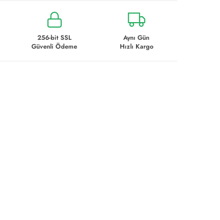
256-bit SSL
Aynı Gün
Güvenli Ödeme
Hızlı Kargo