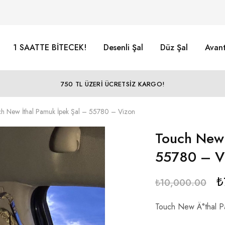
1 SAATTE BİTECEK!
Desenli Şal
Düz Şal
Avant
750 TL ÜZERİ ÜCRETSİZ KARGO!
h New İthal Pamuk İpek Şal – 55780 – Vizon
Touch New 
55780 – V
₺
₺
10,000.00
Touch New Ä°thal P