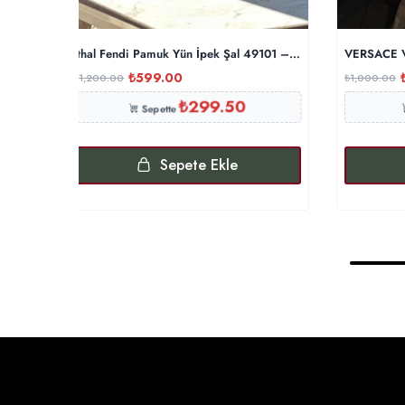
İthal Fendi Pamuk Yün İpek Şal 49101 – Bej
VERSACE V
₺
599.00
₺
1,200.00
₺
1,000.00
₺
299.50
Sepette
Sepete Ekle