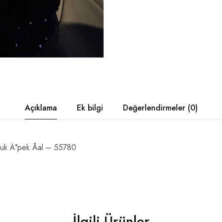
Açıklama
Ek bilgi
Değerlendirmeler (0)
uk Ä°pek Åal – 55780
İlgili Ürünler