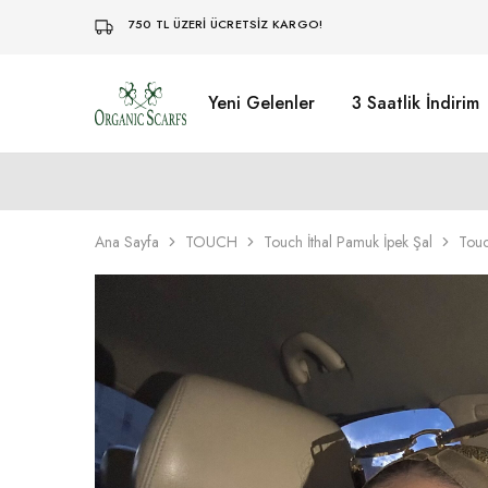
750 TL ÜZERİ ÜCRETSİZ KARGO!
Yeni Gelenler
3 Saatlik İndirim
Organikscarf
Ana Sayfa
TOUCH
Touch İthal Pamuk İpek Şal
Touc