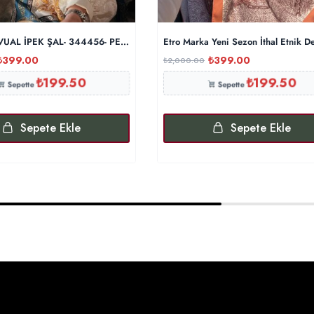
UAL İPEK ŞAL- 344456- PETROL
Etro Marka Yeni Sezon İthal Etnik 
₺
399.00
₺
399.00
₺
2,000.00
₺
199.50
₺
199.50
Sepette
Sepette
Sepete Ekle
Sepete Ekle