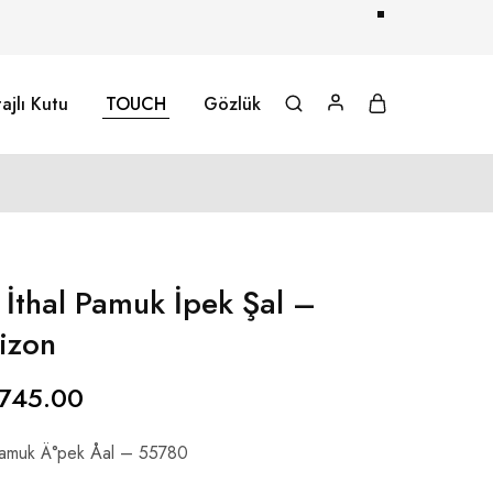
ajlı Kutu
TOUCH
Gözlük
İthal Pamuk İpek Şal –
izon
745.00
amuk Ä°pek Åal – 55780