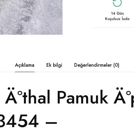
14 Gün
Koşulsuz İade
Açıklama
Ek bilgi
Değerlendirmeler (0)
 Ä°thal Pamuk Ä°
63454 –