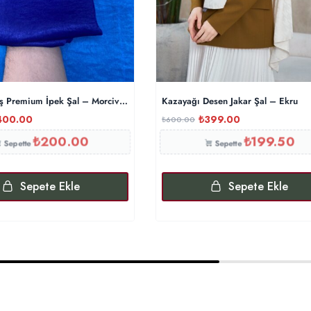
 Premium İpek Şal – Morcivert
Kazayağı Desen Jakar Şal – Ekru
400.00
₺
399.00
₺
600.00
₺
200.00
₺
199.50
Sepette
Sepette
Sepete Ekle
Sepete Ekle