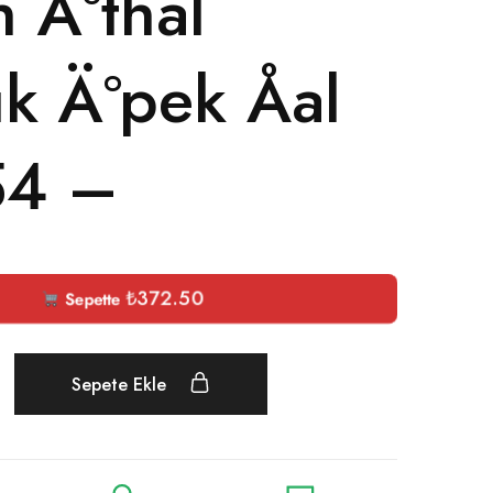
 Ä°thal
k Ä°pek Åal
54 –
₺
372.50
Sepette
Sepete Ekle