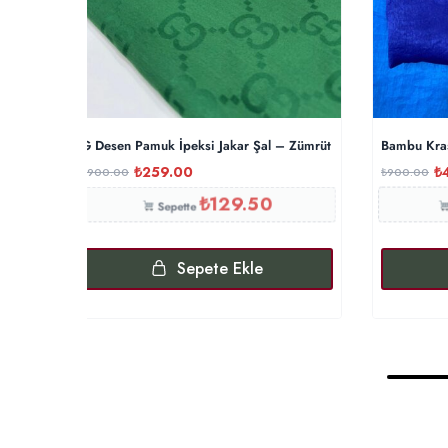
G Desen Pamuk İpeksi Jakar Şal – Zümrüt
Bambu Kraş
₺
259.00
₺
₺
900.00
₺
900.00
₺
129.50
Sepette
Sepete Ekle