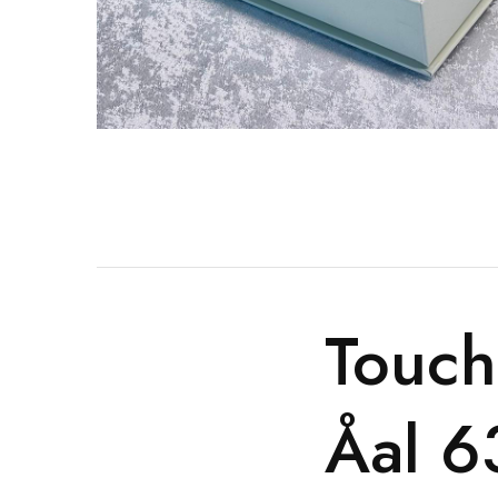
Touch
Åal 