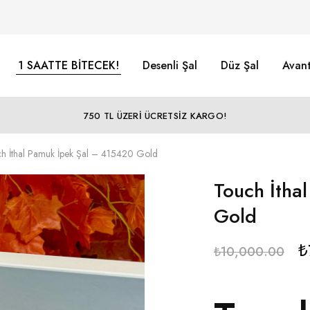
1 SAATTE BİTECEK!
Desenli Şal
Düz Şal
Avant
750 TL ÜZERİ ÜCRETSİZ KARGO!
h İthal Pamuk İpek Şal – 415420 Gold
Touch İtha
Gold
₺
₺
10,000.00