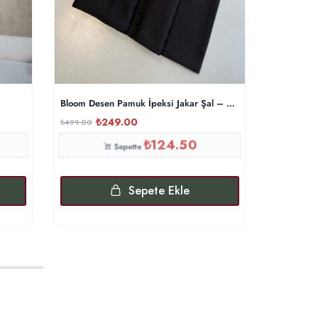
Bloom Desen Pamuk İpeksi Jakar Şal – Siyah
Kazayağı 
₺
249.00
₺
₺
499.00
₺
600.00
₺
124.50
Sepette
Sepete Ekle