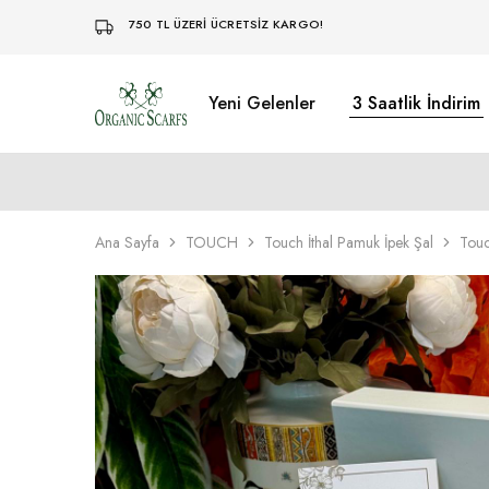
750 TL ÜZERİ ÜCRETSİZ KARGO!
Yeni Gelenler
3 Saatlik İndirim
Organikscarf
Ana Sayfa
TOUCH
Touch İthal Pamuk İpek Şal
Touc