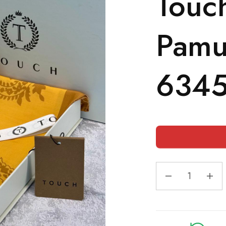
Touch
Pamu
634