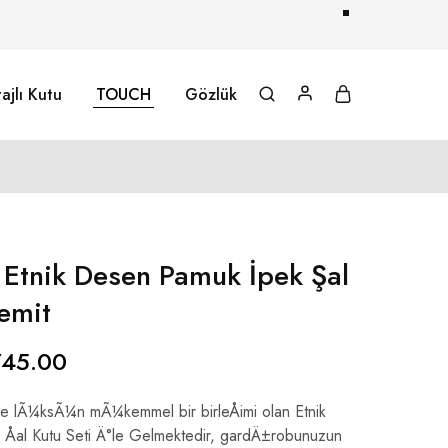
ajlı Kutu
TOUCH
Gözlük
l Etnik Desen Pamuk İpek Şal
emit
745.00
ve lÃ¼ksÃ¼n mÃ¼kemmel bir birleÅimi olan Etnik
al Kutu Seti Ä°le Gelmektedir, gardÄ±robunuzun