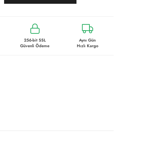
256-bit SSL
Aynı Gün
Güvenli Ödeme
Hızlı Kargo