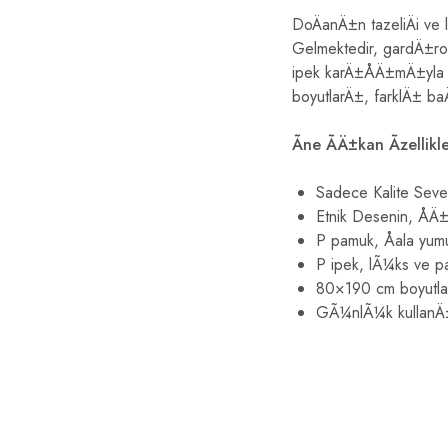
DoÄanÄ±n tazeliÄi ve
Gelmektedir, gardÄ±ro
ipek karÄ±ÅÄ±mÄ±yla 
boyutlarÄ±, farklÄ± ba
Ãne ÃÄ±kan Ãzellikle
Sadece Kalite Seve
Etnik Desenin, ÅÄ±
P pamuk, Åala yumu
P ipek, lÃ¼ks ve pa
80×190 cm boyutlar
GÃ¼nlÃ¼k kullanÄ±