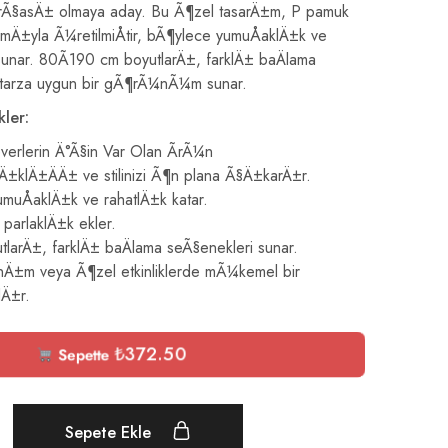
arÃ§asÄ± olmaya aday. Bu Ã¶zel tasarÄ±m, P pamuk
mÄ±yla Ã¼retilmiÅtir, bÃ¶ylece yumuÅaklÄ±k ve
unar. 80Ã190 cm boyutlarÄ±, farklÄ± baÄlama
r tarza uygun bir gÃ¶rÃ¼nÃ¼m sunar.
kler:
verlerin Ä°Ã§in Var Olan ÃrÃ¼n
Ä±klÄ±ÄÄ± ve stilinizi Ã¶n plana Ã§Ä±karÄ±r.
umuÅaklÄ±k ve rahatlÄ±k katar.
 parlaklÄ±k ekler.
larÄ±, farklÄ± baÄlama seÃ§enekleri sunar.
Ä±m veya Ã¶zel etkinliklerde mÃ¼kemel bir
Ä±r.
₺
372.50
Sepette
Sepete Ekle