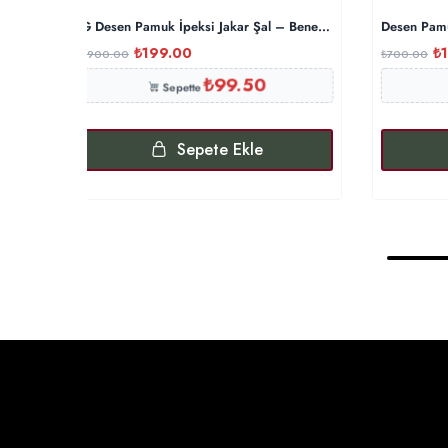
G Desen Pamuk İpeksi Jakar Şal – Benetton
Desen Pamu
₺
199.00
₺
₺
900.00
₺
700.00
₺
99.50
Sepette
Sepete Ekle