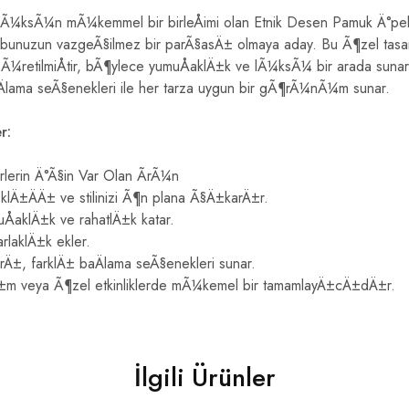
 lÃ¼ksÃ¼n mÃ¼kemmel bir birleÅimi olan Etnik Desen Pamuk Ä°pek 
bunuzun vazgeÃ§ilmez bir parÃ§asÄ± olmaya aday. Bu Ã¶zel tas
Ã¼retilmiÅtir, bÃ¶ylece yumuÅaklÄ±k ve lÃ¼ksÃ¼ bir arada sun
Älama seÃ§enekleri ile her tarza uygun bir gÃ¶rÃ¼nÃ¼m sunar.
r:
rlerin Ä°Ã§in Var Olan ÃrÃ¼n
klÄ±ÄÄ± ve stilinizi Ã¶n plana Ã§Ä±karÄ±r.
ÅaklÄ±k ve rahatlÄ±k katar.
rlaklÄ±k ekler.
Ä±, farklÄ± baÄlama seÃ§enekleri sunar.
m veya Ã¶zel etkinliklerde mÃ¼kemel bir tamamlayÄ±cÄ±dÄ±r.
İlgili Ürünler