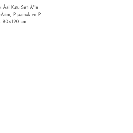
Åal Kutu Seti Ä°le
arÄ±m, P pamuk ve P
ar. 80×190 cm