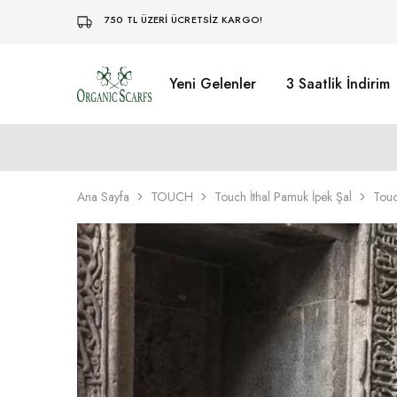
750 TL ÜZERİ ÜCRETSİZ KARGO!
Yeni Gelenler
3 Saatlik İndirim
Organikscarf
Ana Sayfa
TOUCH
Touch İthal Pamuk İpek Şal
Touc