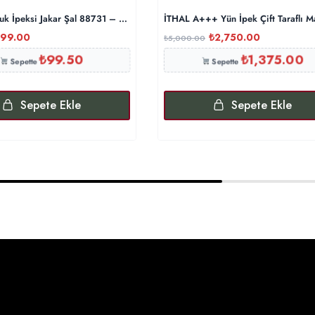
k İpeksi Jakar Şal 88731 – Benetton
İTHAL A+++ Yün İpek Çift Taraflı 
199.00
₺
2,750.00
₺
5,000.00
₺
99.50
₺
1,375.00
Sepette
Sepette
Sepete Ekle
Sepete Ekle