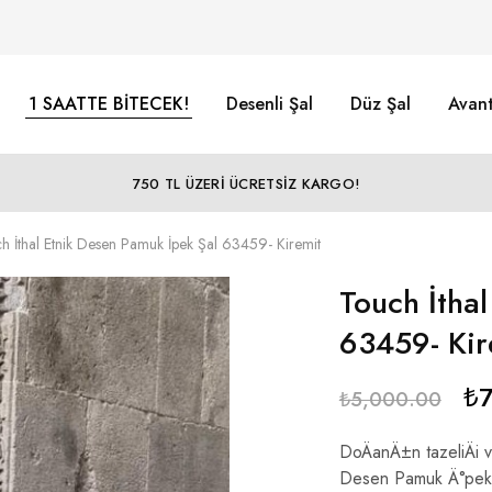
1 SAATTE BİTECEK!
Desenli Şal
Düz Şal
Avant
750 TL ÜZERİ ÜCRETSİZ KARGO!
h İthal Etnik Desen Pamuk İpek Şal 63459- Kiremit
Touch İtha
63459- Kir
₺
₺
5,000.00
DoÄanÄ±n tazeliÄi 
Desen Pamuk Ä°pek Å