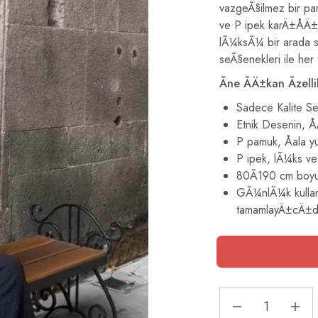
vazgeÃ§ilmez bir p
ve P ipek karÄ±ÅÄ±
lÃ¼ksÃ¼ bir arada s
seÃ§enekleri ile he
Ãne ÃÄ±kan Ãzelli
Sadece Kalite Se
Etnik Desenin, Å
P pamuk, Åala y
P ipek, lÃ¼ks ve
80Ã190 cm boyut
GÃ¼nlÃ¼k kullan
tamamlayÄ±cÄ±d