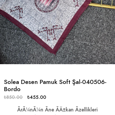
Solea Desen Pamuk Soft Şal-040506-
Bordo
₺
850.00
₺
455.00
ÃrÃ¼nÃ¼n Ãne ÃÄ±kan Ãzellikleri