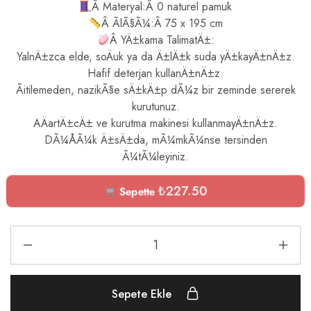
Â Materyal:Â 0 naturel pamuk
Â ÃlÃ§Ã¼:Â 75 x 195 cm
Â YÄ±kama TalimatÄ±:
YalnÄ±zca elde, soÄuk ya da Ä±lÄ±k suda yÄ±kayÄ±nÄ±z.
Hafif deterjan kullanÄ±nÄ±z.
Ãitilemeden, nazikÃ§e sÄ±kÄ±p dÃ¼z bir zeminde sererek
kurutunuz.
AÄartÄ±cÄ± ve kurutma makinesi kullanmayÄ±nÄ±z.
DÃ¼ÅÃ¼k Ä±sÄ±da, mÃ¼mkÃ¼nse tersinden
Ã¼tÃ¼leyiniz.
₺
227.50
Sepette
Sepete Ekle