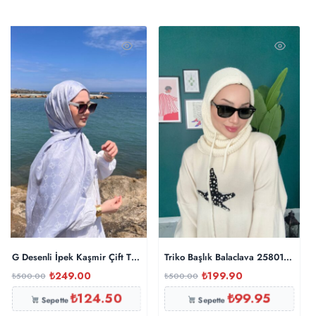
G Desenli İpek Kaşmir Çift Taraflı Şal 440344- Gümüş Gri
Triko Başlık Balaclava 25801 – Taş
₺
249.00
₺
199.90
₺
500.00
₺
500.00
₺
124.50
₺
99.95
Sepette
Sepette