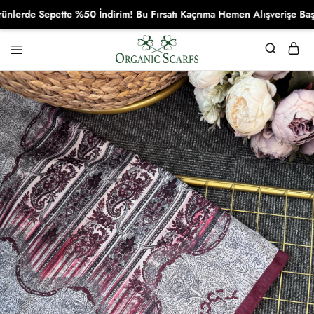
de Sepette %50 İndirim! Bu Fırsatı Kaçrıma Hemen Alışverişe Başla!
Organikscarf