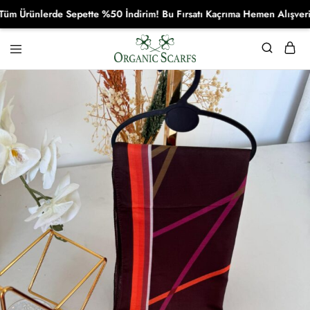
rünlerde Sepette %50 İndirim! Bu Fırsatı Kaçrıma Hemen Alışverişe Ba
Organikscarf