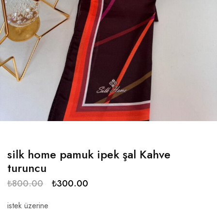
silk home pamuk ipek şal Kahve
turuncu
₺
800.00
₺
300.00
istek üzerine