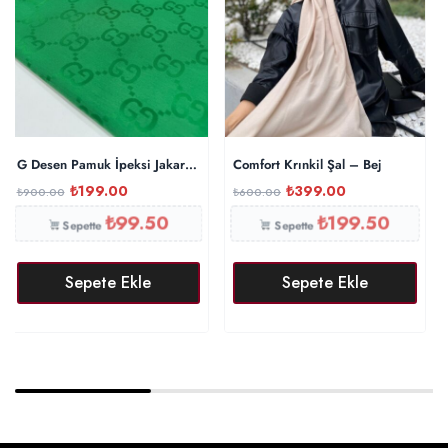
G Desen Pamuk İpeksi Jakar Şal – Benetton
Comfort Krınkil Şal – Bej
₺
199.00
₺
399.00
₺
900.00
₺
600.00
₺
99.50
₺
199.50
Sepette
Sepette
Sepete Ekle
Sepete Ekle