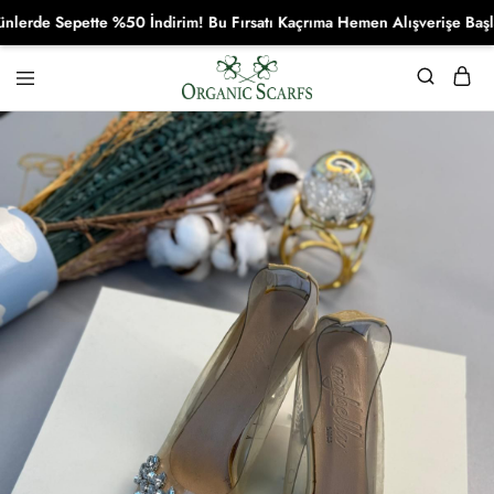
de Sepette %50 İndirim! Bu Fırsatı Kaçrıma Hemen Alışverişe Başla!
Organikscarf