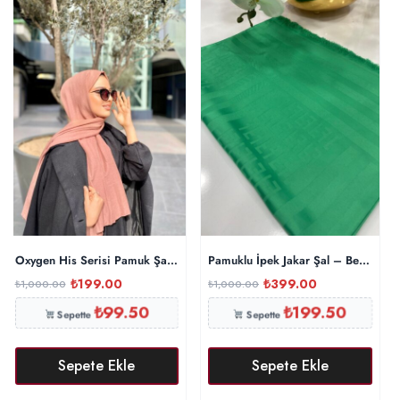
Oxygen His Serisi Pamuk Şal – İncir
Pamuklu İpek Jakar Şal – Benetton
₺
199.00
₺
399.00
₺
1,000.00
₺
1,000.00
₺
99.50
₺
199.50
Sepette
Sepette
Sepete Ekle
Sepete Ekle