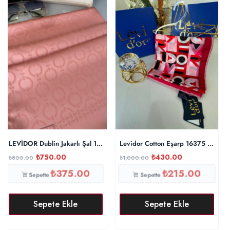
LEVİDOR Dublin Jakarlı Şal 17886 – Japon Kirazı
Levidor Cotton Eşarp 16375 – Fuşy
₺
750.00
₺
430.00
₺
800.00
₺
1,000.00
₺
375.00
₺
215.00
Sepette
Sepette
Sepete Ekle
Sepete Ekle