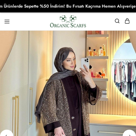
lerde Sepette %50 İndirim! Bu Fırsatı Kaçrıma Hemen Alışverişe Başl
Organikscarf