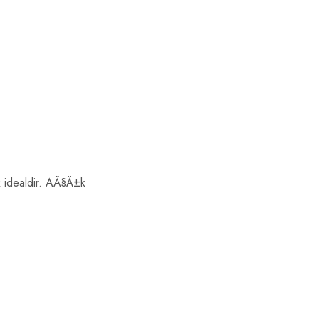
 idealdir. AÃ§Ä±k