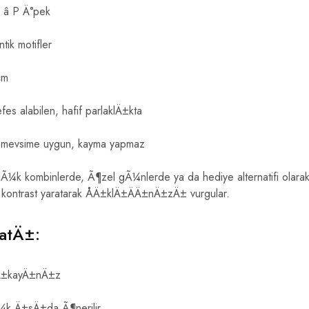
â P Ä°pek
tik motifler
cm
es alabilen, hafif parlaklÄ±kta
mevsime uygun, kayma yapmaz
k kombinlerde, Ã¶zel gÃ¼nlerde ya da hediye alternatifi olarak
e kontrast yaratarak ÅÄ±klÄ±ÄÄ±nÄ±zÄ± vurgular.
atÄ±:
yÄ±kayÄ±nÄ±z
k Ä±sÄ±da Ã¶nerilir