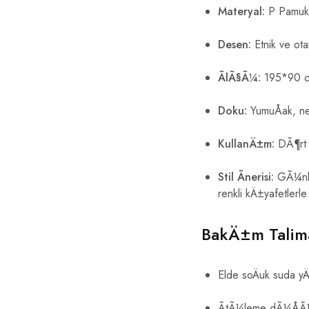
Materyal:
P Pamuk 
Desen:
Etnik ve otan
ÃlÃ§Ã¼:
195*90 
Doku:
YumuÅak, nef
KullanÄ±m:
DÃ¶rt 
Stil Ãnerisi:
GÃ¼nlÃ¼
renkli kÄ±yafetlerl
BakÄ±m Talim
Elde soÄuk suda 
ÃtÃ¼leme dÃ¼ÅÃ¼