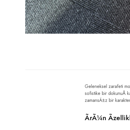
Geleneksel zarafeti mo
sofistike bir dokunuÅ 
zamansÄ±z bir karakte
ÃrÃ¼n Ãzellikl