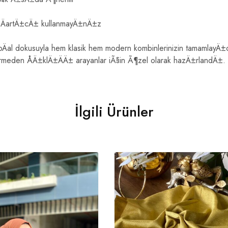
 aÄartÄ±cÄ± kullanmayÄ±nÄ±z
Äal dokusuyla hem klasik hem modern kombinlerinizin tamamlayÄ±
meden ÅÄ±klÄ±ÄÄ± arayanlar iÃ§in Ã¶zel olarak hazÄ±rlandÄ±.
İlgili Ürünler