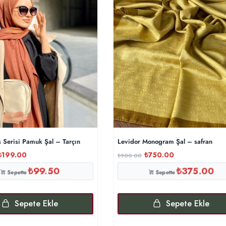
 Serisi Pamuk Şal – Tarçın
Levidor Monogram Şal – safran
₺
199.00
₺
750.00
₺
900.00
₺
99.50
₺
375.00
Sepette
Sepette
Sepete Ekle
Sepete Ekle