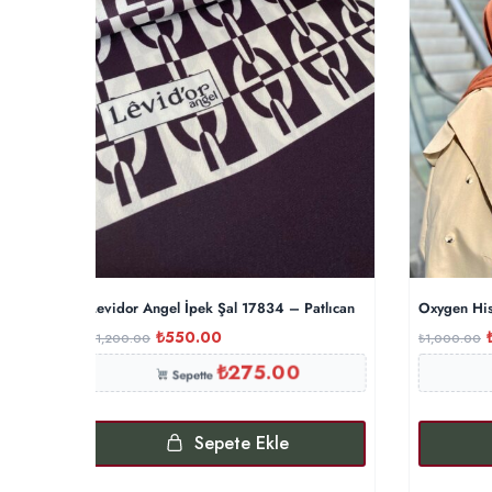
Levidor Angel İpek Şal 17834 – Patlıcan
Oxygen His
₺
550.00
₺
1,200.00
₺
1,000.00
₺
275.00
Sepette
Sepete Ekle