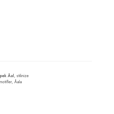
pek Åal
, stilinize
tifler, Åala