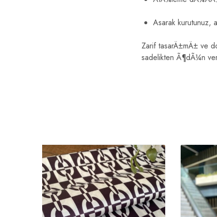
Asarak kurutunuz,
Zarif tasarÄ±mÄ± ve do
sadelikten Ã¶dÃ¼n ver