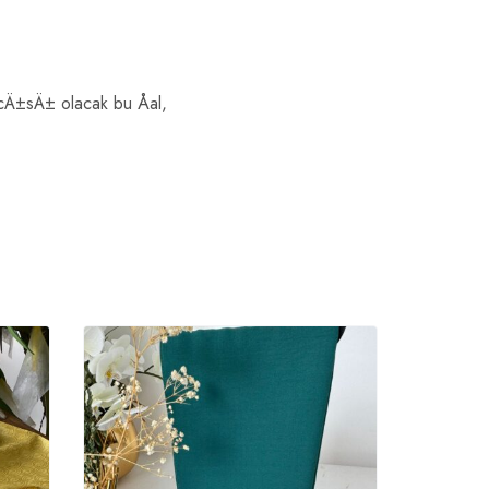
cÄ±sÄ± olacak bu Åal,