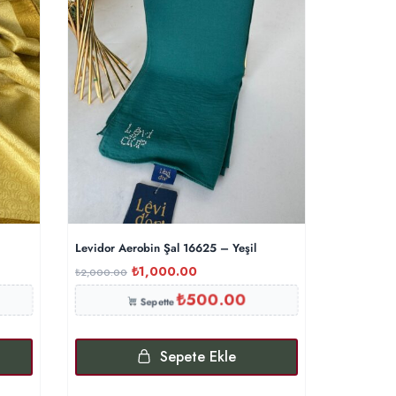
Levidor Aerobin Şal 16625 – Yeşil
Levidor A
₺
1,000.00
₺
2,000.00
₺
1,200.00
₺
500.00
Sepette
Sepete Ekle