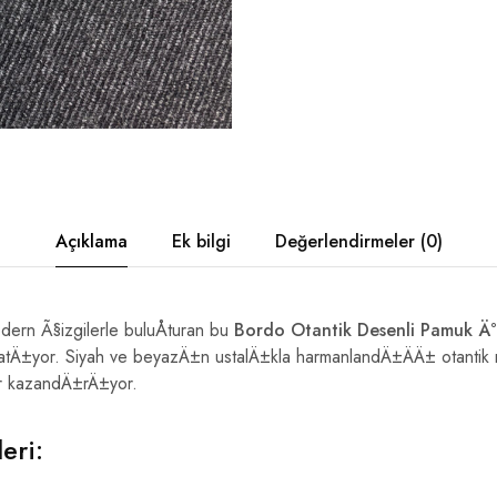
Açıklama
Ek bilgi
Değerlendirmeler (0)
dern Ã§izgilerle buluÅturan bu
Bordo Otantik Desenli Pamuk Ä°
katÄ±yor. Siyah ve beyazÄ±n ustalÄ±kla harmanlandÄ±ÄÄ± otantik mo
r kazandÄ±rÄ±yor.
eri: