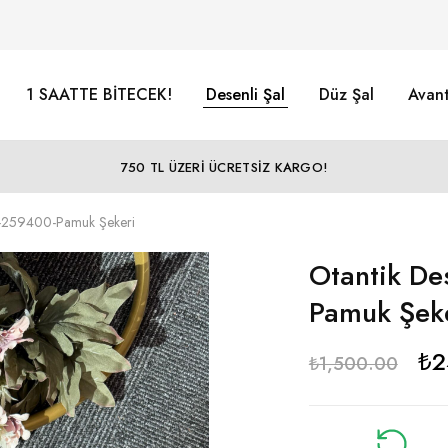
1 SAATTE BİTECEK!
Desenli Şal
Düz Şal
Avant
750 TL ÜZERİ ÜCRETSİZ KARGO!
l-259400-Pamuk Şekeri
Otantik De
Pamuk Şek
₺
2
₺
1,500.00