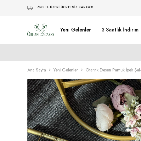
750 TL ÜZERİ ÜCRETSİZ KARGO!
Yeni Gelenler
3 Saatlik İndirim
Organikscarf
Ana Sayfa
Yeni Gelenler
Otantik Desen Pamuk İpek Şa