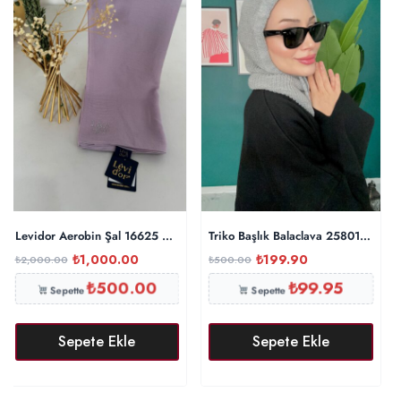
Levidor Aerobin Şal 16625 – Lila
Triko Başlık Balaclava 25801 – Gri
₺
1,000.00
₺
199.90
₺
2,000.00
₺
500.00
₺
500.00
₺
99.95
Sepette
Sepette
Sepete Ekle
Sepete Ekle