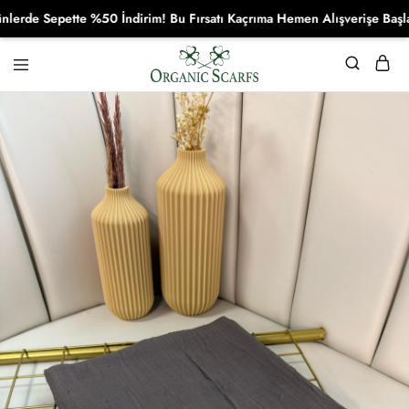
e Sepette %50 İndirim! Bu Fırsatı Kaçrıma Hemen Alışverişe Başla!
Organikscarf