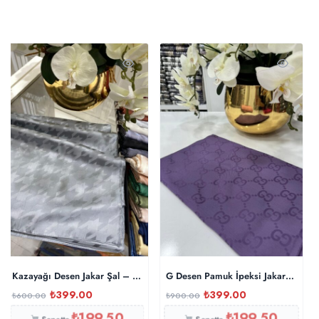
Kazayağı Desen Jakar Şal – Füme
G Desen Pamuk İpeksi Jakar Şal –
₺
399.00
₺
399.00
₺
600.00
₺
900.00
₺
199.50
₺
199.50