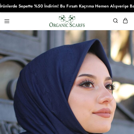
de Sepette %50 İndirim! Bu Fırsatı Kaçrıma Hemen Alışverişe Başla!
Organikscarf