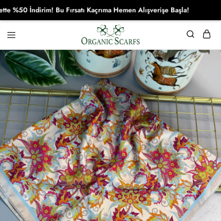
50 İndirim! Bu Fırsatı Kaçrıma Hemen Alışverişe Başla!
Organikscarf