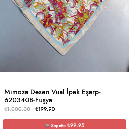
Mimoza Desen Vual İpek Eşarp-
6203408-Fuşya
₺
1,000.00
₺
199.90
₺
99.95
Sepette