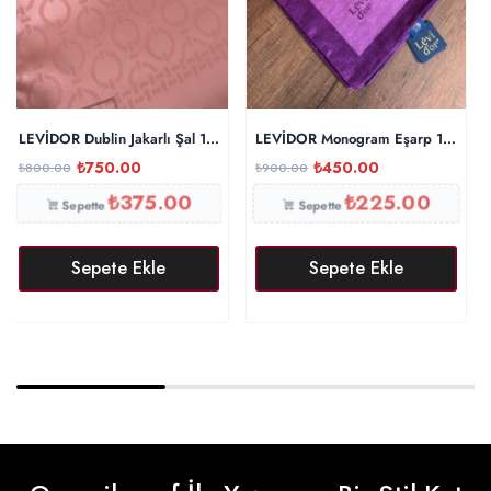
LEVİDOR Dublin Jakarlı Şal 17886 – Japon Kirazı
LEVİDOR Monogram Eşarp 17687 
₺
750.00
₺
450.00
₺
800.00
₺
900.00
₺
375.00
₺
225.00
Sepette
Sepette
Sepete Ekle
Sepete Ekle