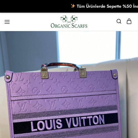
Tüm Ürünlerde Sepette %50 İndiri
Organikscarf