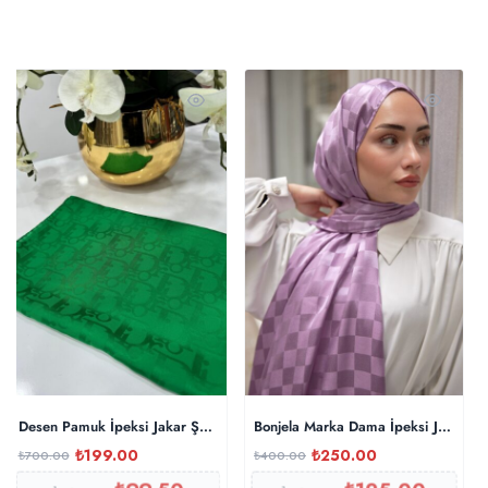
Desen Pamuk İpeksi Jakar Şal 88731 – Benetton
Bonjela Marka Dama İpeksi Jakar Şa
₺
199.00
₺
250.00
₺
700.00
₺
400.00