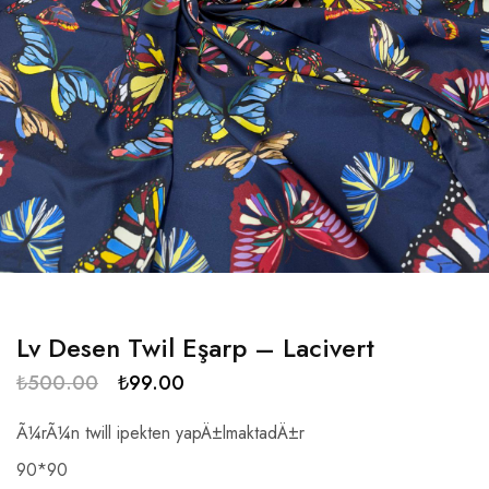
Lv Desen Twil Eşarp – Lacivert
₺
500.00
₺
99.00
Ã¼rÃ¼n twill ipekten yapÄ±lmaktadÄ±r
90*90