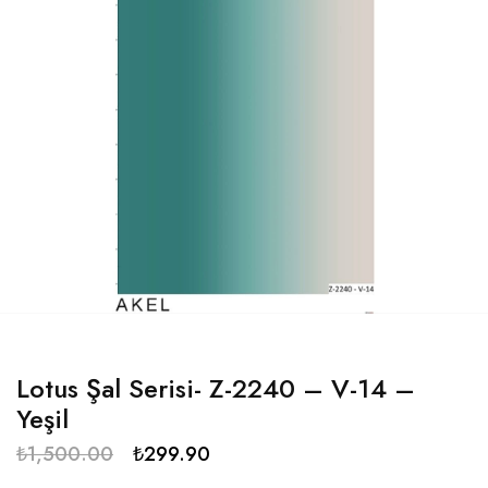
Lotus Şal Serisi- Z-2240 – V-14 –
Yeşil
₺
1,500.00
₺
299.90