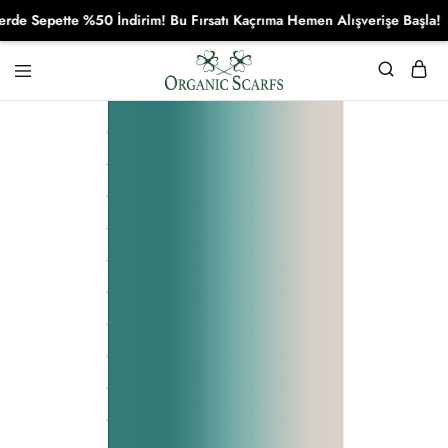
e Sepette %50 İndirim! Bu Fırsatı Kaçrıma Hemen Alışverişe Başla!
Organikscarf