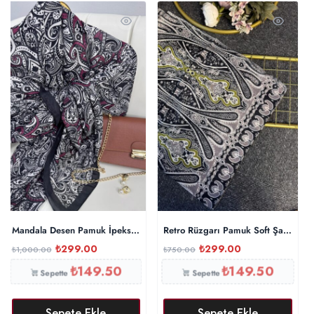
Mandala Desen Pamuk İpeksi Şal – 452366-Siyah Bordo
Retro Rüzgarı Pamuk Soft Şal-089605
₺
299.00
₺
299.00
₺
1,000.00
₺
750.00
₺
149.50
₺
149.50
Sepette
Sepette
Sepete Ekle
Sepete Ekle