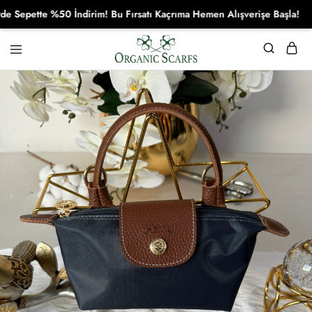
pette %50 İndirim! Bu Fırsatı Kaçrıma Hemen Alışverişe Başla!
Organikscarf