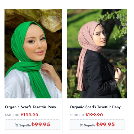
Organic Scarfs Tesettür Penye Şal Hijap Modeli – Benetton
Organic Scarfs Tesettür Penye Şal H
₺
199.90
₺
199.90
₺
500.00
₺
500.00
₺
99.95
₺
99.95
Sepette
Sepette