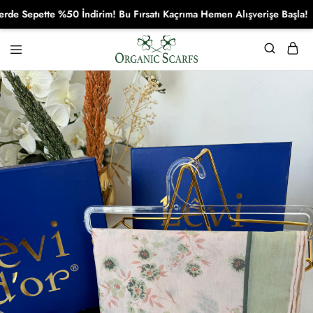
 Sepette %50 İndirim! Bu Fırsatı Kaçrıma Hemen Alışverişe Başla!
Organikscarf