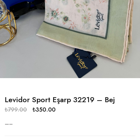
Levidor Sport Eşarp 32219 – Bej
₺
799.00
₺
350.00
—–