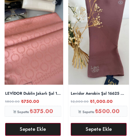
LEVİDOR Dublin Jakarlı Şal 17886 – Japon Kirazı
Levidor Aerobin Şal 16625 – İncir
₺
750.00
₺
1,000.00
₺
800.00
₺
2,000.00
₺
375.00
₺
500.00
Sepette
Sepette
Sepete Ekle
Sepete Ekle