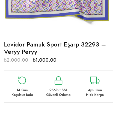
Levidor Pamuk Sport Eşarp 32293 –
Veryy Peryy
₺
2,000.00
₺
1,000.00
14 Gün
256-bit SSL
Aynı Gün
Koşulsuz İade
Güvenli Ödeme
Hızlı Kargo