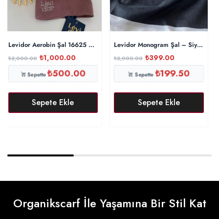
Levidor Aerobin Şal 16625 – İncir
Levidor Monogram Şal – Siyah
₺
1,000.00
₺
399.00
₺
2,000.00
₺
2,000.00
₺
500.00
₺
199.50
Sepette
Sepette
Sepete Ekle
Sepete Ekle
Organikscarf İle Yaşamına Bir Stil Kat