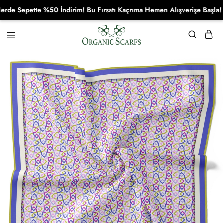
 Sepette %50 İndirim! Bu Fırsatı Kaçrıma Hemen Alışverişe Başla!
Organikscarf