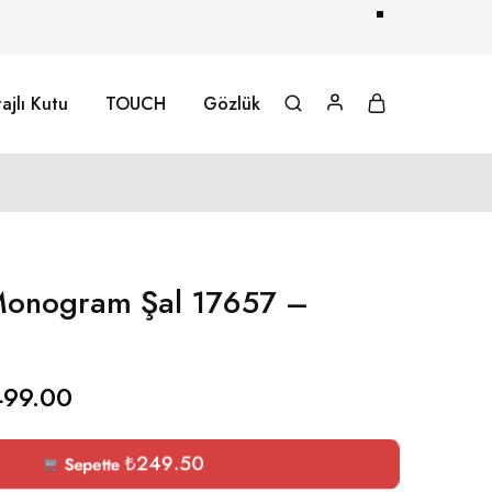
ajlı Kutu
TOUCH
Gözlük
onogram Şal 17657 –
499.00
₺
249.50
Sepette