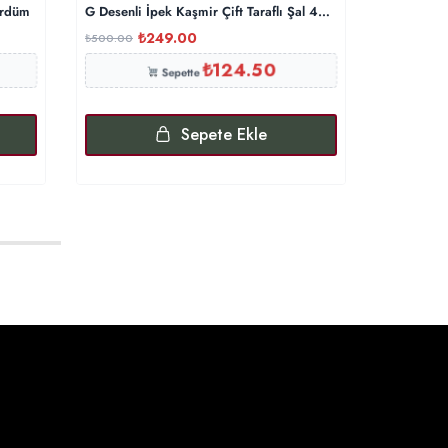
ürdüm
G Desenli İpek Kaşmir Çift Taraflı Şal 440344- Gümüş Gri
LEVİDOR 
₺
249.00
₺
₺
500.00
₺
900.00
₺
124.50
Sepette
Sepete Ekle