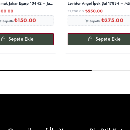
muk Jakar Eşarp 10442 – Japon Kirazı
Levidor Angel İpek Şal 17834 – M
300.00
₺
550.00
₺
1,200.00
₺
150.00
₺
275.00
Sepette
Sepette
Sepete Ekle
Sepete Ekle