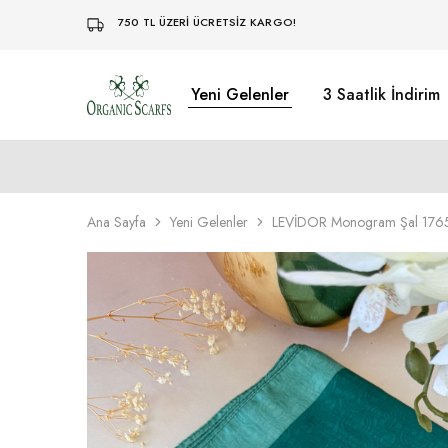
750 TL ÜZERİ ÜCRETSİZ KARGO!
Yeni Gelenler
3 Saatlik İndirim
Organikscarf
Ana Sayfa
Yeni Gelenler
LEVİDOR Monogram Şal 1765