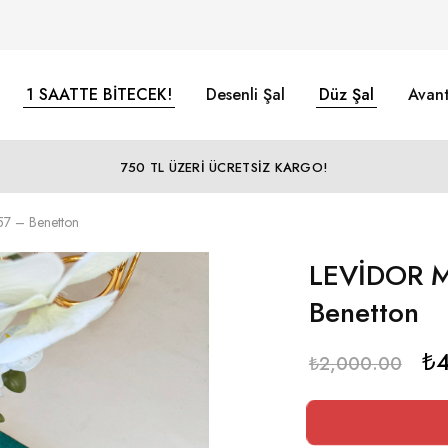
1 SAATTE BİTECEK!
Desenli Şal
Düz Şal
Avant
750 TL ÜZERİ ÜCRETSİZ KARGO!
7 – Benetton
LEVİDOR M
Benetton
₺
₺
2,000.00