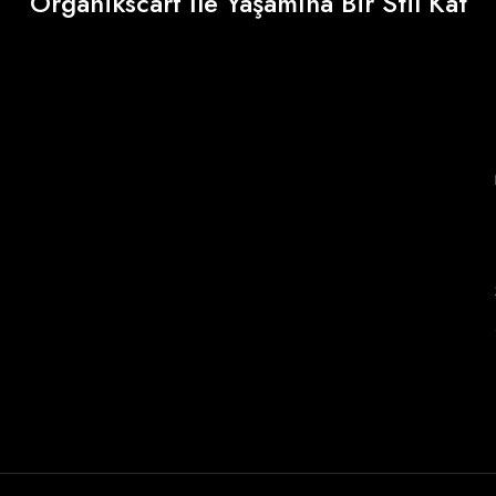
Organikscarf İle Yaşamına Bir Stil Kat