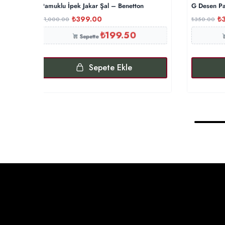
Pamuklu İpek Jakar Şal – Benetton
G Desen Pa
₺
399.00
₺
₺
1,000.00
₺
350.00
₺
199.50
Sepette
Sepete Ekle