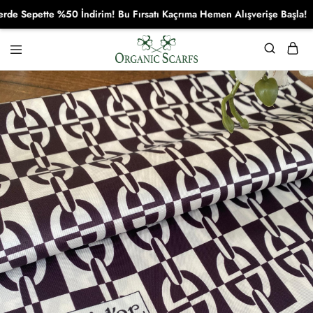
Sepette %50 İndirim! Bu Fırsatı Kaçrıma Hemen Alışverişe Başla!
Organikscarf