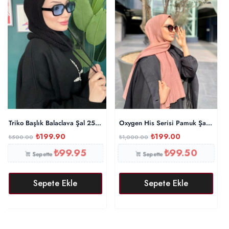
Triko Başlık Balaclava Şal 25801 – Siyah
Oxygen His Serisi Pamuk Şal – İnci
₺
199.90
₺
199.00
₺
500.00
₺
1,000.00
₺
99.95
₺
99.50
Sepette
Sepette
Sepete Ekle
Sepete Ekle