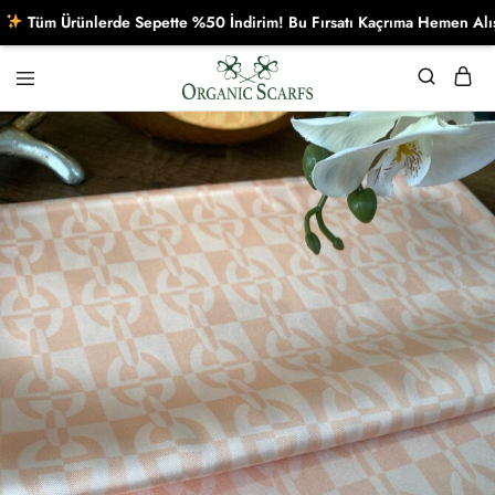
üm Ürünlerde Sepette %50 İndirim! Bu Fırsatı Kaçrıma Hemen Alışveriş
Organikscarf