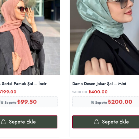
 Serisi Pamuk Şal – İncir
Dama Desen Jakar Şal – Mint
₺
199.00
₺
400.00
₺
600.00
₺
99.50
₺
200.00
Sepette
Sepette
Sepete Ekle
Sepete Ekle