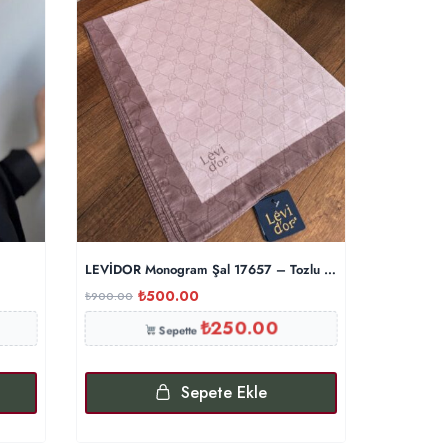
LEVİDOR Monogram Şal 17657 – Tozlu Eflatun
LEVİDOR 
₺
500.00
₺
₺
900.00
₺
900.00
₺
250.00
Sepette
Sepete Ekle