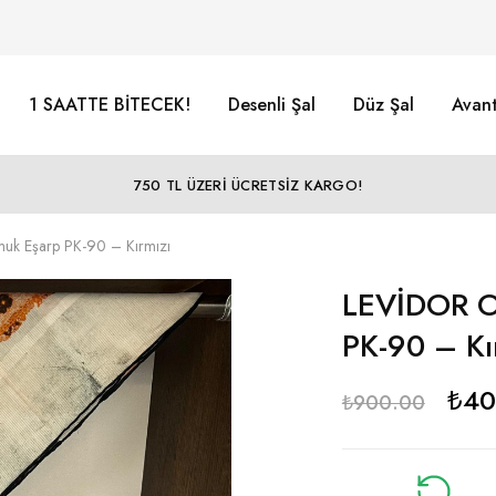
1 SAATTE BİTECEK!
Desenli Şal
Düz Şal
Avant
750 TL ÜZERİ ÜCRETSİZ KARGO!
uk Eşarp PK-90 – Kırmızı
LEVİDOR O
PK-90 – Kı
₺
40
₺
900.00