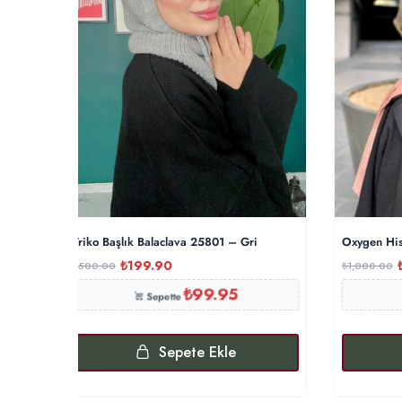
Triko Başlık Balaclava 25801 – Gri
Oxygen His
₺
199.90
₺
500.00
₺
1,000.00
₺
99.95
Sepette
Sepete Ekle