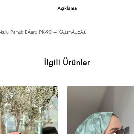
Açıklama
kulu Pamuk EÅarp PK-90 – KÄ±rmÄ±zÄ±
İlgili Ürünler