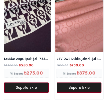
Levidor Angel İpek Şal 17834 – Patlıcan
LEVİDOR Dublin Jakarlı Şal 17886 –
₺
550.00
₺
750.00
₺
1,200.00
₺
800.00
₺
275.00
₺
375.00
Sepette
Sepette
Sepete Ekle
Sepete Ekle