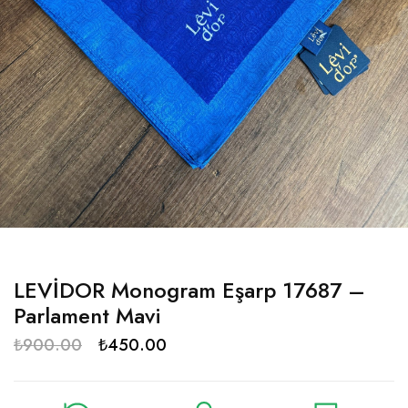
LEVİDOR Monogram Eşarp 17687 –
Parlament Mavi
₺
900.00
₺
450.00