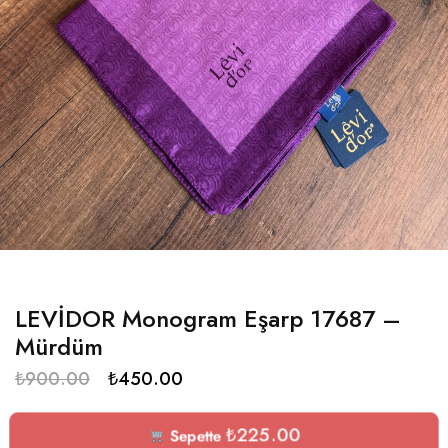
LEVİDOR Monogram Eşarp 17687 –
Mürdüm
₺
900.00
₺
450.00
₺
225.00
Sepette