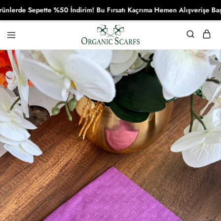
de Sepette %50 İndirim! Bu Fırsatı Kaçrıma Hemen Alışverişe Başla!
Organikscarf