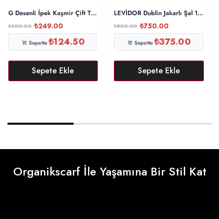
G Desenli İpek Kaşmir Çift Taraflı Şal 440344- Gümüş Gri
LEVİDOR Dublin Jakarlı Şal 17886 –
₺
249.00
₺
750.00
₺
500.00
₺
800.00
₺
124.50
₺
375.00
Sepette
Sepette
Sepete Ekle
Sepete Ekle
Organikscarf İle Yaşamına Bir Stil Kat