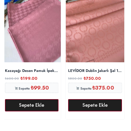
Kazayağı Desen Pamuk İpeksi Şal 44895 – Pamuk Şekeri
LEVİDOR Dublin Jakarlı Şal 17886 –
₺
199.00
₺
750.00
₺
600.00
₺
800.00
₺
99.50
₺
375.00
Sepette
Sepette
Sepete Ekle
Sepete Ekle