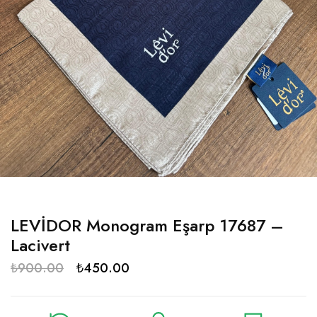
LEVİDOR Monogram Eşarp 17687 –
Lacivert
₺
900.00
₺
450.00