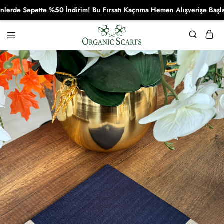
e Sepette %50 İndirim! Bu Fırsatı Kaçrıma Hemen Alışverişe Başla!
Organikscarf