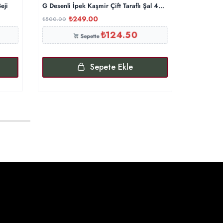
eji
G Desenli İpek Kaşmir Çift Taraflı Şal 440344- Gümüş Gri
Levidor A
₺
249.00
₺
500.00
₺
1,200.00
₺
124.50
Sepette
Sepete Ekle