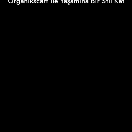
Organikscarf İle Yaşamına Bir Stil Kat