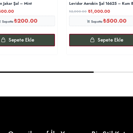
 Jakar Şal – Mint
Levidor Aerobin Şal 16625 – Kum B
400.00
₺
1,000.00
₺
2,000.00
₺
200.00
₺
500.00
Sepette
Sepette
Sepete Ekle
Sepete Ekle