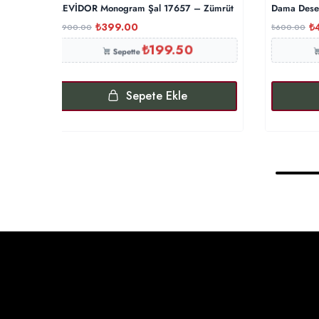
LEVİDOR Monogram Şal 17657 – Zümrüt
Dama Desen
₺
399.00
₺
₺
900.00
₺
600.00
₺
199.50
Sepette
Sepete Ekle