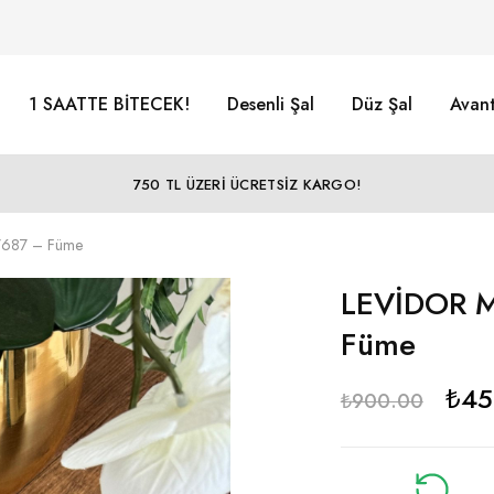
1 SAATTE BİTECEK!
Desenli Şal
Düz Şal
Avant
750 TL ÜZERİ ÜCRETSİZ KARGO!
7687 – Füme
LEVİDOR M
Füme
₺
45
₺
900.00