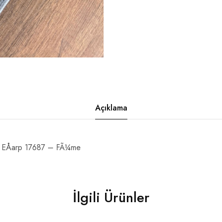
Açıklama
EÅarp 17687 – FÃ¼me
İlgili Ürünler