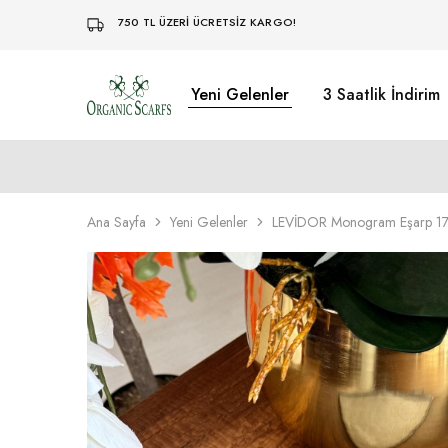
750 TL ÜZERİ ÜCRETSİZ KARGO!
Yeni Gelenler
3 Saatlik İndirim
Organikscarf
Ana Sayfa
Yeni Gelenler
LEVİDOR Monogram Eşarp 1