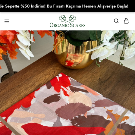
ette %50 İndirim! Bu Fırsatı Kaçrıma Hemen Alışverişe Başla!
Organikscarf