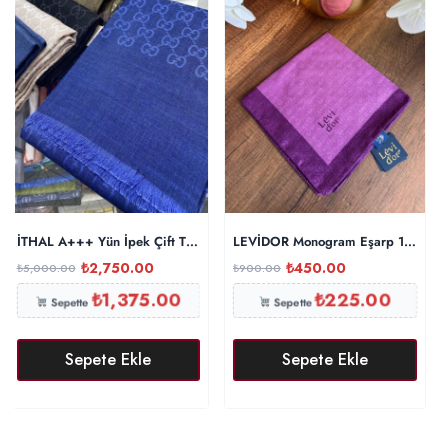
İTHAL A+++ Yün İpek Çift Taraflı Marka Şal – Saks
LEVİDOR Monogram Eşarp 17687 
₺
2,750.00
₺
450.00
₺
5,000.00
₺
900.00
₺
1,375.00
₺
225.00
Sepette
Sepette
Sepete Ekle
Sepete Ekle