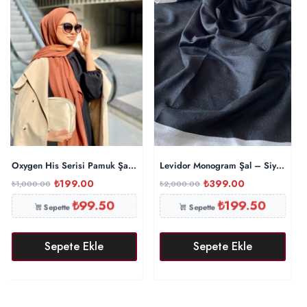
Oxygen His Serisi Pamuk Şal – Tarçın
Levidor Monogram Şal – Siyah
₺
199.00
₺
399.00
₺
1,000.00
₺
2,000.00
₺
99.50
₺
199.50
Sepette
Sepette
Sepete Ekle
Sepete Ekle