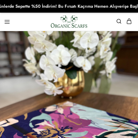
e Sepette %50 İndirim! Bu Fırsatı Kaçrıma Hemen Alışverişe Başla!
Organikscarf