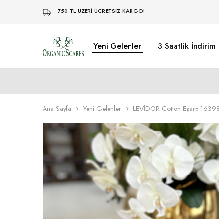
750 TL ÜZERİ ÜCRETSİZ KARGO!
Yeni Gelenler
3 Saatlik İndirim
Organikscarf
Ana Sayfa
Yeni Gelenler
LEVİDOR Cotton Eşarp 16398 