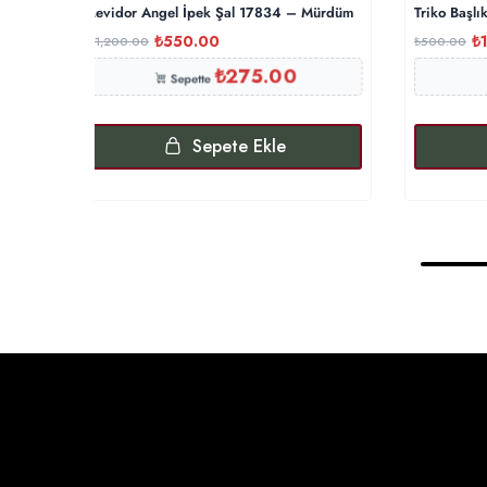
Levidor Angel İpek Şal 17834 – Mürdüm
Triko Başlı
₺
550.00
₺
₺
1,200.00
₺
500.00
₺
275.00
Sepette
Sepete Ekle