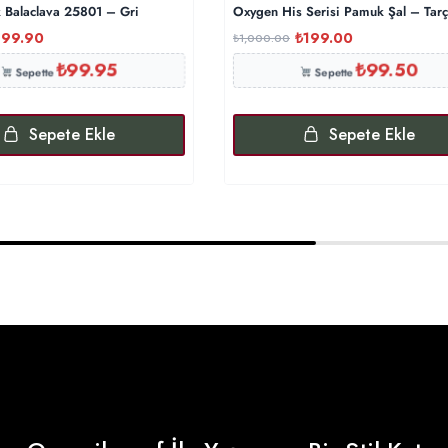
k Balaclava 25801 – Gri
Oxygen His Serisi Pamuk Şal – Tarç
199.90
₺
199.00
₺
1,000.00
₺
99.95
₺
99.50
Sepette
Sepette
Sepete Ekle
Sepete Ekle