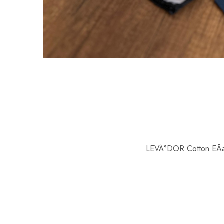
LEVÄ°DOR Cotton EÅa