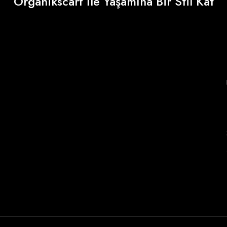
Organikscarf İle Yaşamına Bir Stil Kat