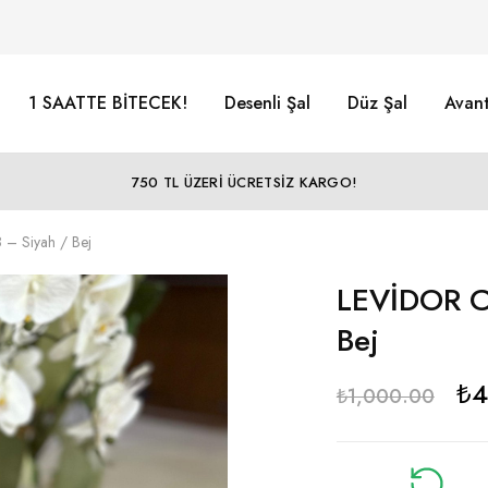
1 SAATTE BİTECEK!
Desenli Şal
Düz Şal
Avant
750 TL ÜZERİ ÜCRETSİZ KARGO!
– Siyah / Bej
LEVİDOR Co
Bej
₺
4
₺
1,000.00