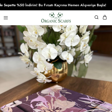
ette %50 İndirim! Bu Fırsatı Kaçrıma Hemen Alışverişe Başla!
Organikscarf