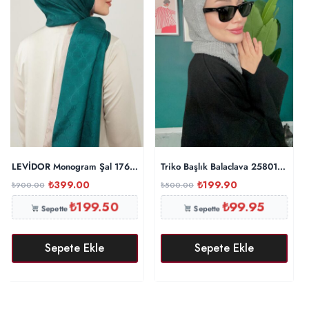
LEVİDOR Monogram Şal 17657 – Zümrüt
Triko Başlık Balaclava 25801 – Gri
₺
399.00
₺
199.90
₺
900.00
₺
500.00
₺
199.50
₺
99.95
Sepette
Sepette
Sepete Ekle
Sepete Ekle