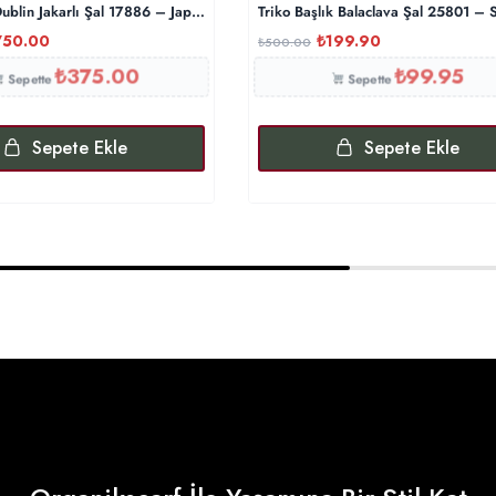
blin Jakarlı Şal 17886 – Japon Kirazı
Triko Başlık Balaclava Şal 25801 – 
750.00
₺
199.90
₺
500.00
₺
375.00
₺
99.95
Sepette
Sepette
Sepete Ekle
Sepete Ekle