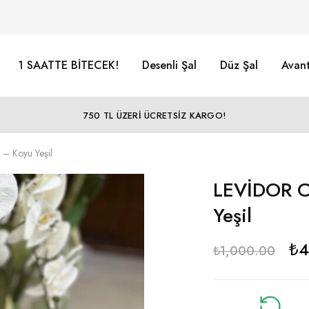
1 SAATTE BİTECEK!
Desenli Şal
Düz Şal
Avant
750 TL ÜZERİ ÜCRETSİZ KARGO!
– Koyu Yeşil
LEVİDOR C
Yeşil
₺
4
₺
1,000.00