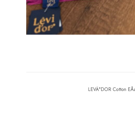
LEVÄ°DOR Cotton EÅa