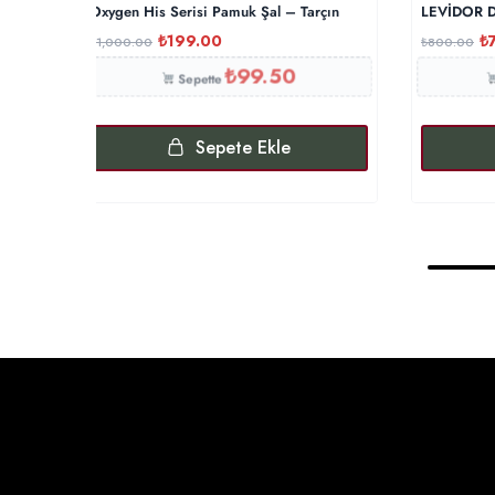
Oxygen His Serisi Pamuk Şal – Tarçın
LEVİDOR Du
₺
199.00
₺
₺
1,000.00
₺
800.00
₺
99.50
Sepette
Sepete Ekle