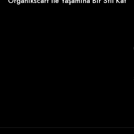
Organikscarf İle Yaşamına Bir Stil Kat