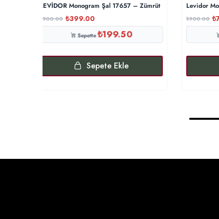
LEVİDOR Monogram Şal 17657 – Zümrüt
Levidor Mo
₺
399.00
₺
₺
900.00
₺
900.00
₺
199.50
Sepette
Sepete Ekle