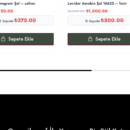
nogram Şal – safran
Levidor Aerobin Şal 16625 – İncir
750.00
₺
1,000.00
₺
2,000.00
₺
375.00
₺
500.00
Sepette
Sepette
Sepete Ekle
Sepete Ekle