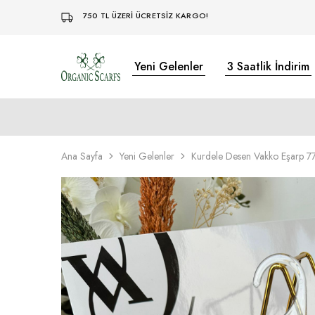
750 TL ÜZERİ ÜCRETSİZ KARGO!
Yeni Gelenler
3 Saatlik İndirim
Organikscarf
Ana Sayfa
Yeni Gelenler
Kurdele Desen Vakko Eşarp 77