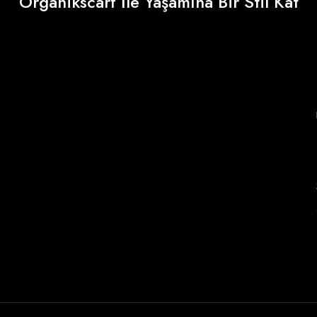
Organikscarf İle Yaşamına Bir Stil Kat