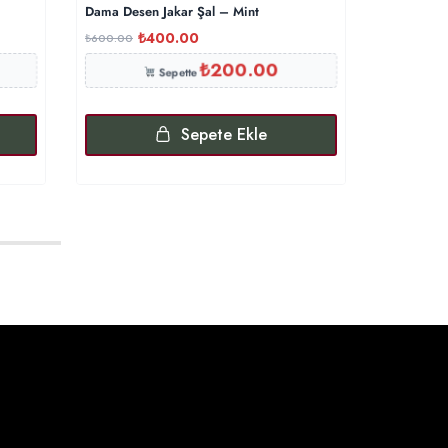
Dama Desen Jakar Şal – Mint
G Desenli 
₺
400.00
₺
₺
600.00
₺
500.00
₺
200.00
Sepette
Sepete Ekle