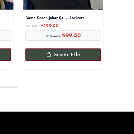
Dama Desen Jakar Şal – Lacivert
Salvator Ç
₺
199.00
₺
₺
600.00
₺
900.00
₺
99.50
Sepette
Sepete Ekle