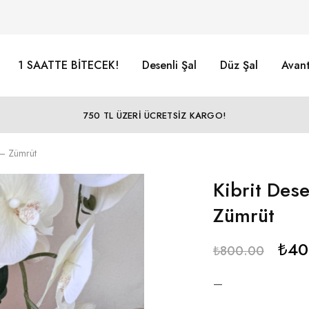
1 SAATTE BİTECEK!
Desenli Şal
Düz Şal
Avant
750 TL ÜZERİ ÜCRETSİZ KARGO!
1 – Zümrüt
Kibrit Dese
Zümrüt
₺
40
₺
800.00
—