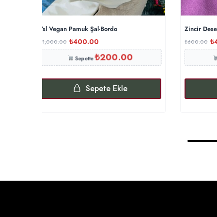
Ysl Vegan Pamuk Şal-Bordo
Zincir Des
₺
400.00
₺
₺
1,000.00
₺
600.00
₺
200.00
Sepette
Sepete Ekle