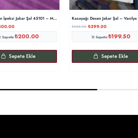
en İpeksi Jakar Şal 45101 – Mürdüm
Kazayağı Desen Jakar Şal – Vanilya
400.00
₺
399.00
₺
900.00
₺
200.00
₺
199.50
Sepette
Sepette
Sepete Ekle
Sepete Ekle