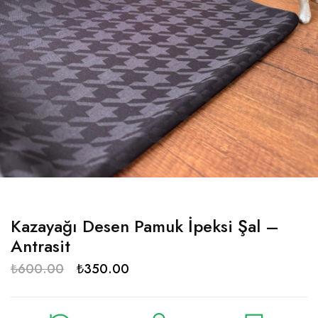
Kazayağı Desen Pamuk İpeksi Şal –
Antrasit
₺
600.00
₺
350.00