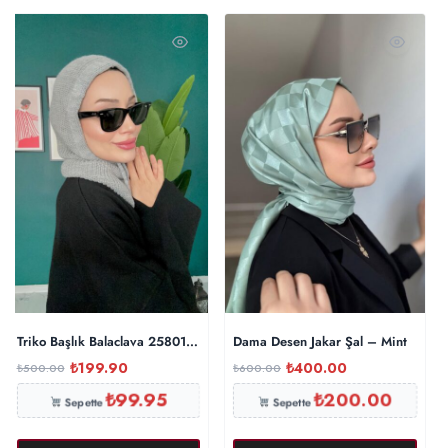
Triko Başlık Balaclava 25801 – Gri
Dama Desen Jakar Şal – Mint
₺
199.90
₺
400.00
₺
500.00
₺
600.00
₺
99.95
₺
200.00
Sepette
Sepette