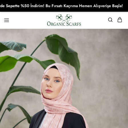
pette %50 İndirim! Bu Fırsatı Kaçrıma Hemen Alışverişe Başla!
Organikscarf