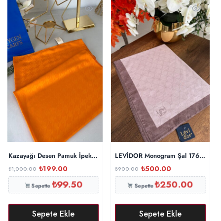
Kazayağı Desen Pamuk İpeksi Şal 44895 – Turuncu
LEVİDOR Monogram Şal 17657 – Toz
₺
199.00
₺
500.00
₺
1,000.00
₺
900.00
₺
99.50
₺
250.00
Sepette
Sepette
Sepete Ekle
Sepete Ekle