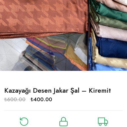
Kazayağı Desen Jakar Şal – Kiremit
₺
600.00
₺
400.00