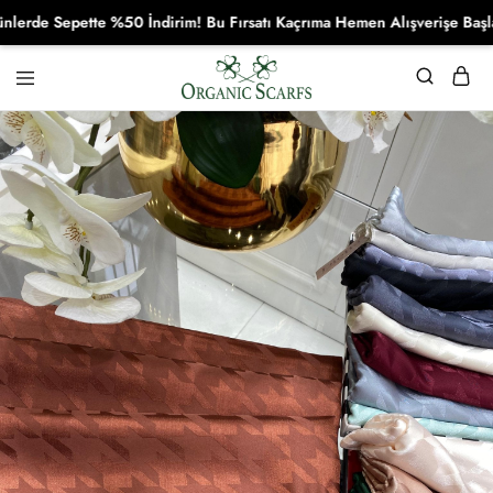
e Sepette %50 İndirim! Bu Fırsatı Kaçrıma Hemen Alışverişe Başla!
Organikscarf