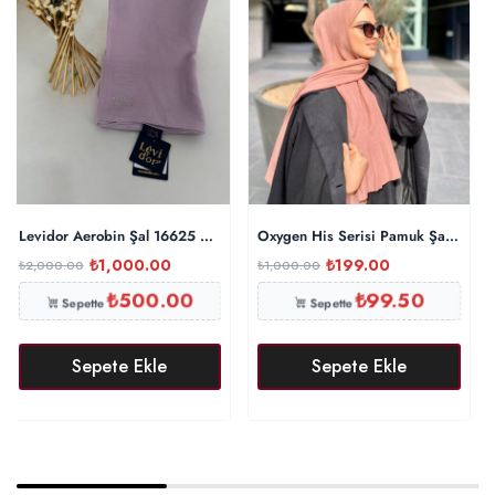
Levidor Aerobin Şal 16625 – Lila
Oxygen His Serisi Pamuk Şal – İnci
₺
1,000.00
₺
199.00
₺
2,000.00
₺
1,000.00
₺
500.00
₺
99.50
Sepette
Sepette
Sepete Ekle
Sepete Ekle