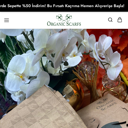
epette %50 İndirim! Bu Fırsatı Kaçrıma Hemen Alışverişe Başla!
Organikscarf