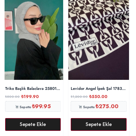
Triko Başlık Balaclava 25801 – Gri
Levidor Angel İpek Şal 17834 – Pat
₺
199.90
₺
550.00
₺
500.00
₺
1,200.00
₺
99.95
₺
275.00
Sepette
Sepette
Sepete Ekle
Sepete Ekle